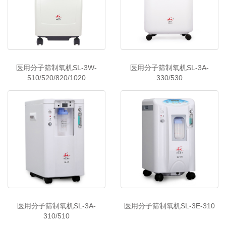
医用分子筛制氧机SL-3W-
医用分子筛制氧机SL-3A-
510/520/820/1020
330/530
医用分子筛制氧机SL-3A-
医用分子筛制氧机SL-3E-310
310/510