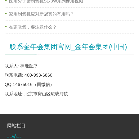
医用分子筛制氧机SL-3W系列使用视频
家用制氧机应对新冠真的有用吗？
在家吸氧，要注意什么？
联系金年会集团官网_金年会集团(中国)
联系人: 神鹿医疗
联系电话: 400-993-6860
QQ:14675016（同微信）
联系地址: 北京市房山区琉璃河镇
网站栏目