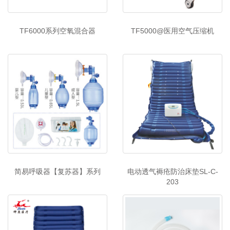
TF6000系列空氧混合器
TF5000@医用空气压缩机
简易呼吸器【复苏器】系列
电动透气褥疮防治床垫SL-C-
203