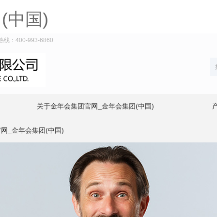
(中国)
400-993-6860
关于金年会集团官网_金年会集团(中国)
网_金年会集团(中国)