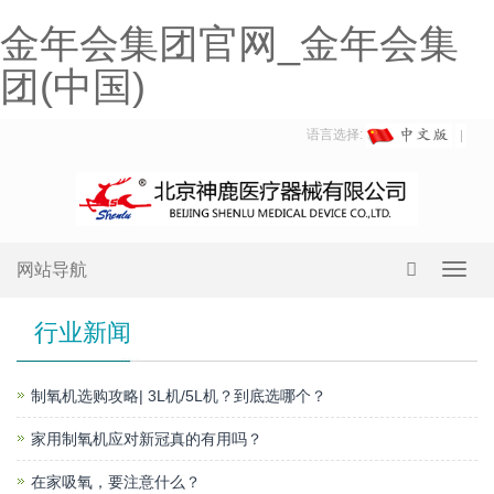
金年会集团官网_金年会集
团(中国)
语言选择:
网站导航
Toggl
navig
行业新闻
制氧机选购攻略| 3L机/5L机？到底选哪个？
家用制氧机应对新冠真的有用吗？
在家吸氧，要注意什么？