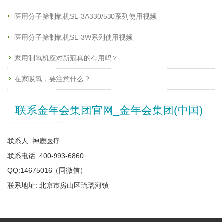
医用分子筛制氧机SL-3A330/530系列使用视频
医用分子筛制氧机SL-3W系列使用视频
家用制氧机应对新冠真的有用吗？
在家吸氧，要注意什么？
联系金年会集团官网_金年会集团(中国)
联系人: 神鹿医疗
联系电话: 400-993-6860
QQ:14675016（同微信）
联系地址: 北京市房山区琉璃河镇