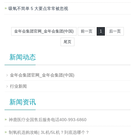
吸氧不简单 5 大要点常常被忽视
金年会集团官网_金年会集团(中国)
前一页
1
后一页
尾页
新闻动态
金年会集团官网_金年会集团(中国)
行业新闻
新闻资讯
神鹿医疗全国售后服务电话400-993-6860
制氧机选购攻略| 3L机/5L机？到底选哪个？