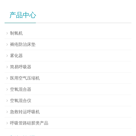
产品中心
制氧机
褥疮防治床垫
雾化器
简易呼吸器
医用空气压缩机
空氧混合器
空氧混合仪
急救转运呼吸机
呼吸管路硅胶类产品